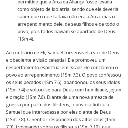
permitido que a Arca da Aliança fosse levada
como objeto de idolatria, sendo que ele deveria
saber que o que faltava não era a Arca, mas o
arrependimento dele, de seus filhos e de todo o
povo, pois todos haviam se apartado de Deus.
(1Sm 4).
Ao contrário de Eli, Samuel foi sensível a voz de Deus
e obediente a visão celestial. Ele promoveu um
despertamento espiritual em Israel! Ele conclamou o
povo ao arrependimento (1Sm 7.3). O povo confessou
os seus pecados (1Sm 7.6), abandonou os seus ídolos
(1Sm 7.4) e voltou-se para Deus com humildade, jejum
e oração (1Sm 7.6). Diante de uma nova ameaça de
guerra por parte dos filisteus, o povo solicitou a
Samuel que intercedesse por eles diante de Deus
(1Sm 7.8). O Senhor respondeu dos altos céus (1Sm
7.9), trovejando sobre os filisteus (1Sm 7.10), que