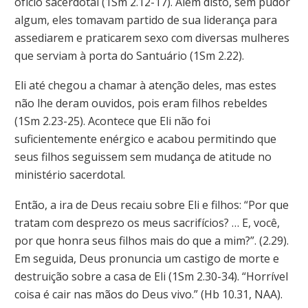
ofício sacerdotal (1Sm 2.12-17). Além disto, sem pudor
algum, eles tomavam partido de sua liderança para
assediarem e praticarem sexo com diversas mulheres
que serviam à porta do Santuário (1Sm 2.22).
Eli até chegou a chamar à atenção deles, mas estes
não lhe deram ouvidos, pois eram filhos rebeldes
(1Sm 2.23-25). Acontece que Eli não foi
suficientemente enérgico e acabou permitindo que
seus filhos seguissem sem mudança de atitude no
ministério sacerdotal.
Então, a ira de Deus recaiu sobre Eli e filhos: “Por que
tratam com desprezo os meus sacrifícios? … E, você,
por que honra seus filhos mais do que a mim?”. (2.29).
Em seguida, Deus pronuncia um castigo de morte e
destruição sobre a casa de Eli (1Sm 2.30-34). “Horrível
coisa é cair nas mãos do Deus vivo.” (Hb 10.31, NAA).