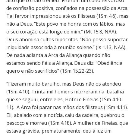
alto que o chão tremeu” Fizeram um culto fervoroso
de confissão positiva, confiados na possessão da Arca.
Tal fervor impressionou até os filisteus (1Sm 4.6), mas
não a Deus. “Este povo me honra com os lábios, mas
o seu coração está longe de mim.” (Mt 15.8, NAA).
Deus abomina cultos hipócritas: “Não posso suportar
iniquidade associada à reunião solene.” (Is 1.13, NAA).
De nada adianta a Arca da Aliança quando não
estamos sendo fiéis a Aliança. Deus diz: “Obediência
quero e não sacrifícios” (1Sm 15.22-23).
“Fizeram muito barulho, mas Deus não os atendeu
(1Sm 4.10). Trinta mil homens morreram na batalha
que se seguiu, entre eles, Hofni e Finéias (1Sm 4.10-
11). A Arca foi parar nas mãos dos filisteus (1Sm 4.11).
Eli, abalado com a notícia, caiu da cadeira, quebrou o
pescoço e morreu (1Sm 4.18). A mulher de Fineias, que
estava grávida, prematuramente, deu à luz um