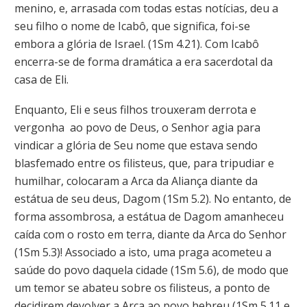
menino, e, arrasada com todas estas notícias, deu a
seu filho o nome de Icabô, que significa, foi-se
embora a glória de Israel. (1Sm 4.21). Com Icabô
encerra-se de forma dramática a era sacerdotal da
casa de Eli.
Enquanto, Eli e seus filhos trouxeram derrota e
vergonha ao povo de Deus, o Senhor agia para
vindicar a glória de Seu nome que estava sendo
blasfemado entre os filisteus, que, para tripudiar e
humilhar, colocaram a Arca da Aliança diante da
estátua de seu deus, Dagom (1Sm 5.2). No entanto, de
forma assombrosa, a estátua de Dagom amanheceu
caída com o rosto em terra, diante da Arca do Senhor
(1Sm 5.3)! Associado a isto, uma praga acometeu a
saúde do povo daquela cidade (1Sm 5.6), de modo que
um temor se abateu sobre os filisteus, a ponto de
decidirem devolver a Arca ao povo hebreu (1Sm 5.11 e