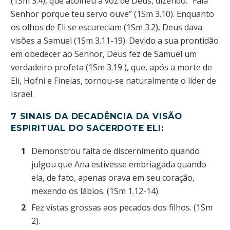
(1Sm 3.4), que acolheu a voz de Deus, dizendo: “Fala
Senhor porque teu servo ouve” (1Sm 3.10). Enquanto
os olhos de Eli se escureciam (1Sm 3.2), Deus dava
visões a Samuel (1Sm 3.11-19). Devido a sua prontidão
em obedecer ao Senhor, Deus fez de Samuel um
verdadeiro profeta (1Sm 3.19 ), que, após a morte de
Eli, Hofni e Fineias, tornou-se naturalmente o líder de
Israel.
7 SINAIS DA DECADÊNCIA DA VISÃO
ESPIRITUAL DO SACERDOTE ELI:
Demonstrou falta de discernimento quando
julgou que Ana estivesse embriagada quando
ela, de fato, apenas orava em seu coração,
mexendo os lábios. (1Sm 1.12-14).
Fez vistas grossas aos pecados dos filhos. (1Sm
2).