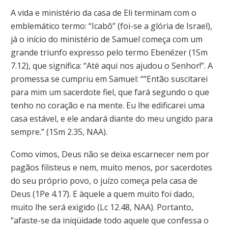
A vida e ministério da casa de Eli terminam com o
emblemático termo: “Icabô” (foi-se a glória de Israel),
já o início do ministério de Samuel começa com um
grande triunfo expresso pelo termo Ebenézer (1Sm
7.12), que significa: “Até aqui nos ajudou o Senhor!”. A
promessa se cumpriu em Samuel: ““Então suscitarei
para mim um sacerdote fiel, que fará segundo o que
tenho no coração e na mente. Eu lhe edificarei uma
casa estável, e ele andará diante do meu ungido para
sempre.” (1Sm 2.35, NAA).
Como vimos, Deus não se deixa escarnecer nem por
pagãos filisteus e nem, muito menos, por sacerdotes
do seu próprio povo, o juízo começa pela casa de
Deus (1Pe 4.17). E àquele a quem muito foi dado,
muito lhe será exigido (Lc 12.48, NAA). Portanto,
“afaste-se da iniqüidade todo aquele que confessa o