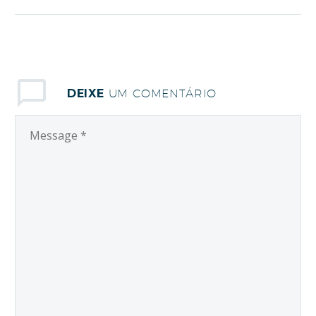
de Esperança
Não tem como ignorar
que as redes sociais
fazem parte do dia a
dia de muitos crentes e
DEIXE
UM COMENTÁRIO
também colaboram
para a difusão do
evangelho em todo o
Mundo. Mesmo ao
restringir seu alcance
apenas ao…