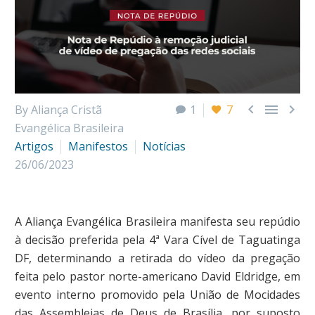



By Aliança Cristã
1
7
Evangélica Brasileira
Artigos
Manifestos
Notícias
26/06/2023
A Aliança Evangélica Brasileira manifesta seu repúdio
à decisão preferida pela 4ª Vara Cível de Taguatinga
DF, determinando a retirada do vídeo da pregação
feita pelo pastor norte-americano David Eldridge, em
evento interno promovido pela União de Mocidades
das Assembleias de Deus de Brasília, por suposto