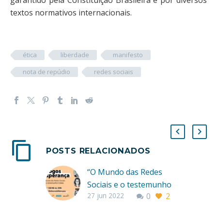
textos normativos internacionais.
ética
liberdade
manifesto
nota de repúdio
redes sociais
POSTS RELACIONADOS
“O Mundo das Redes
Sociais e o testemunho
27 jun 2022
0
2
Cristão” será o tema
do próximo Diálogos