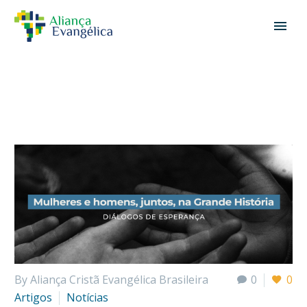
By Aliança Cristã Evangélica Brasileira
0
0
Artigos
Notícias