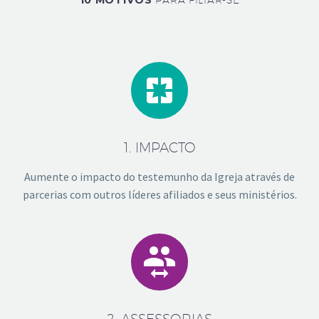
10 MOTIVOS


1. IMPACTO
Aumente o impacto do testemunho da Igreja através de
parcerias com outros líderes afiliados e seus ministérios.


2. ASSESSORIAS