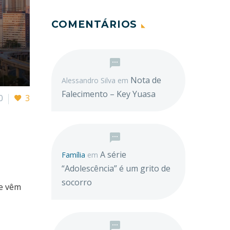
COMENTÁRIOS
Nota de
Alessandro Silva
em
Falecimento – Key Yuasa
0
3
A série
Família
em
“Adolescência” é um grito de
socorro
de vêm