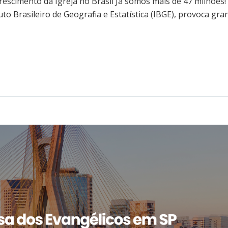
crescimento da Igreja no Brasil Já somos mais de 47 milhões!
uto Brasileiro de Geografia e Estatística (IBGE), provoca gra