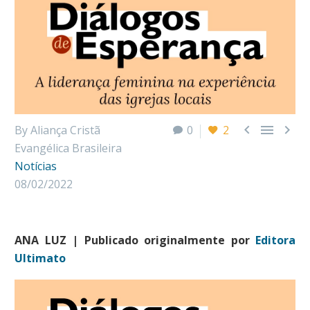



By Aliança Cristã
0
2
Evangélica Brasileira
Notícias
08/02/2022
ANA LUZ | Publicado originalmente por
Editora
Ultimato