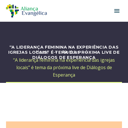
“A LIDERANÇA FEMININA NA EXPERIÊNCIA DAS
Home
Notícias
IGREJAS LOCAIS” É TEMA DA PRÓXIMA LIVE DE
DIÁLOGOS DE ESPERANÇA
“A liderança feminina na experiência das igrejas
locais” é tema da próxima live de Diálogos de
Esperança