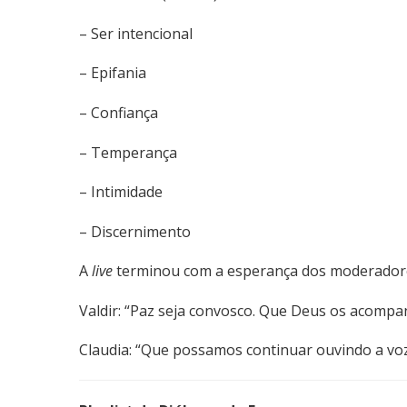
– Ser intencional
– Epifania
– Confiança
– Temperança
– Intimidade
– Discernimento
A
live
terminou com a esperança dos moderadore
Valdir: “Paz seja convosco. Que Deus os acompa
Claudia: “Que possamos continuar ouvindo a voz