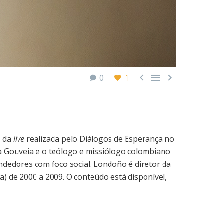



0
1
s da
live
realizada pelo Diálogos de Esperança no
na Gouveia e o teólogo e missiólogo colombiano
endedores com foco social. Londoño é diretor da
 de 2000 a 2009. O conteúdo está disponível,