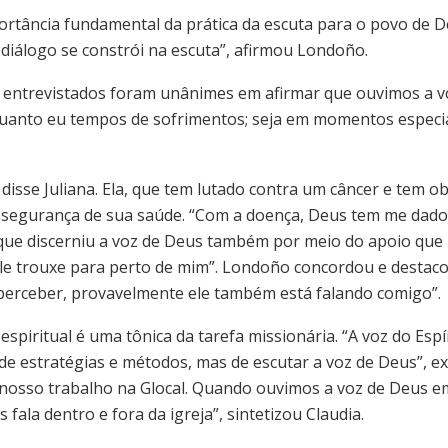
rtância fundamental da prática da escuta para o povo de De
 diálogo se constrói na escuta”, afirmou Londoño.
entrevistados foram unânimes em afirmar que ouvimos a vo
uanto eu tempos de sofrimentos; seja em momentos especiai
 disse Juliana. Ela, que tem lutado contra um câncer e tem o
nsegurança de sua saúde. “Com a doença, Deus tem me dado 
u que discerniu a voz de Deus também por meio do apoio que 
ele trouxe para perto de mim”. Londoño concordou e destac
erceber, provavelmente ele também está falando comigo”.
spiritual é uma tônica da tarefa missionária. “A voz do Espí
e estratégias e métodos, mas de escutar a voz de Deus”, e
nosso trabalho na Glocal. Quando ouvimos a voz de Deus em
 fala dentro e fora da igreja”, sintetizou Claudia.