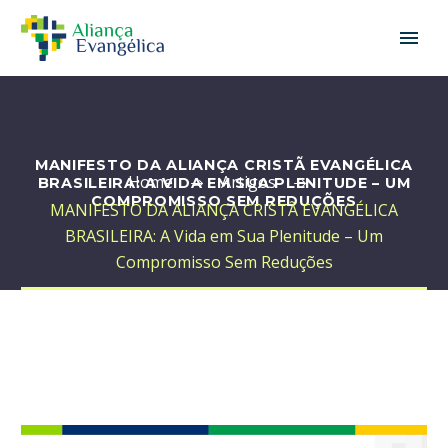
MANIFESTO DA ALIANÇA CRISTÃ EVANGÉLICA
Home
Artigos
BRASILEIRA: A VIDA EM SUA PLENITUDE – UM
COMPROMISSO SEM REDUÇÕES
MANIFESTO DA ALIANÇA CRISTÃ EVANGÉLICA
BRASILEIRA: A Vida em Sua Plenitude – Um
Compromisso Sem Reduções