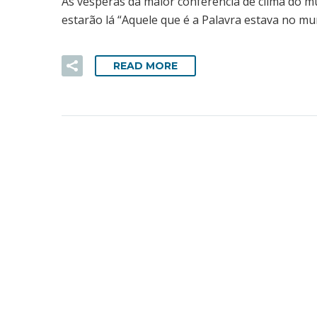
Às vésperas da maior conferência de clima do m
estarão lá “Aquele que é a Palavra estava no mu
READ MORE