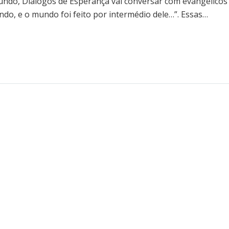
undo, Diálogos de Esperança vai conversar com evangélicos
ndo, e o mundo foi feito por intermédio dele…”. Essas…