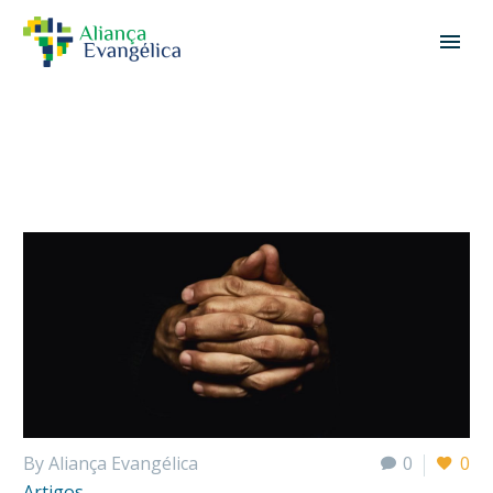
By Aliança Evangélica
0
0
Artigos