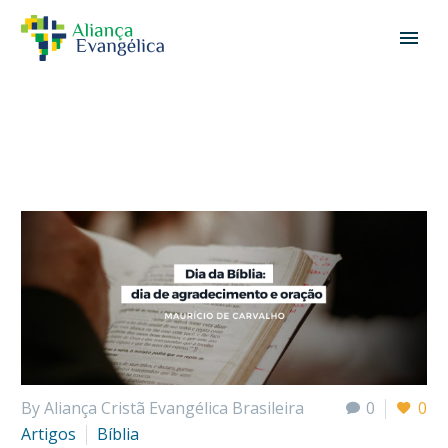
By Aliança Cristã Evangélica Brasileira
0
0
Artigos
Bíblia