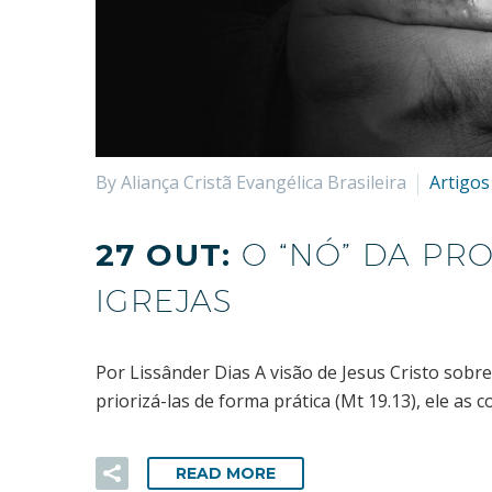
By Aliança Cristã Evangélica Brasileira
Artigos
27 OUT:
O “NÓ” DA PR
IGREJAS
Por Lissânder Dias A visão de Jesus Cristo sobr
priorizá-las de forma prática (Mt 19.13), ele a
READ MORE