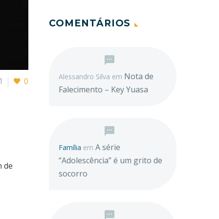
COMENTÁRIOS
Nota de
Alessandro Silva
em
1
0
Falecimento – Key Yuasa
A série
Família
em
“Adolescência” é um grito de
m de
socorro