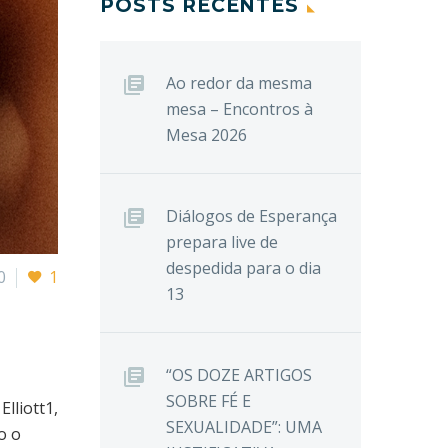
POSTS RECENTES
Ao redor da mesma
mesa – Encontros à
Mesa 2026
Diálogos de Esperança
prepara live de
despedida para o dia
0
1
13
“OS DOZE ARTIGOS
SOBRE FÉ E
lliott1,
SEXUALIDADE”: UMA
o o