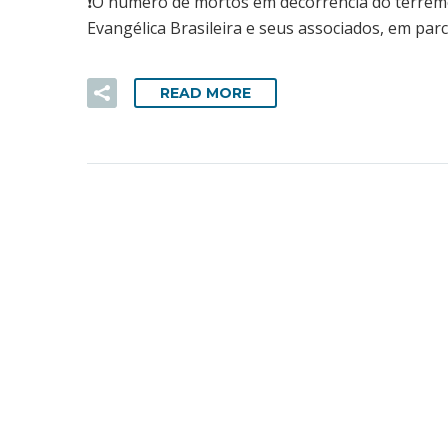
❗O número de mortos em decorrência do terremoto
Evangélica Brasileira e seus associados, em par
READ MORE