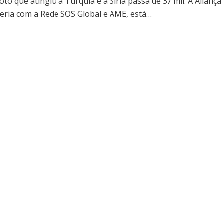
 que atingiu a Turquia e a Síria passa de 37 mil. A Aliança
ceria com a Rede SOS Global e AME, está…