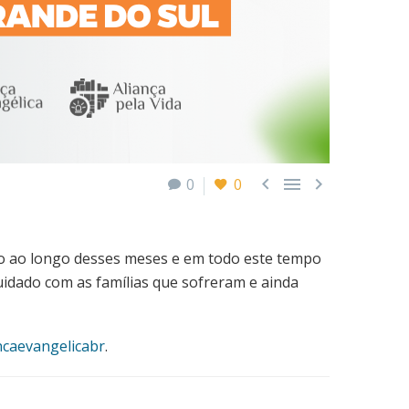



0
0
ho ao longo desses meses e em todo este tempo
uidado com as famílias que sofreram e ainda
ncaevangelicabr
.