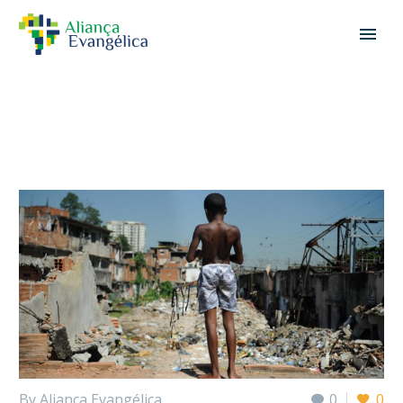
By Aliança Evangélica
0
0