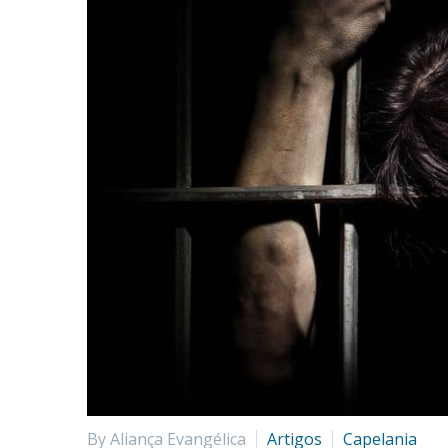
By Aliança Evangélica
Artigos
Capelania