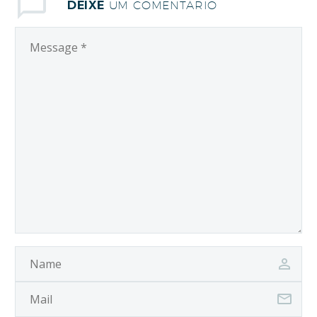
DEIXE
UM COMENTÁRIO
emergencial para
Capinarama no
município de Ribeirão
do Lago; Em
Capinarama foram
entregues…