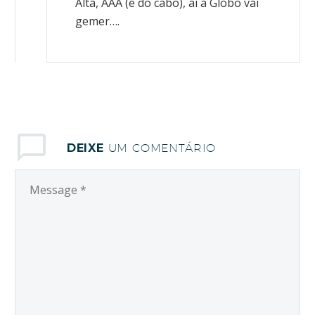
Alta, AAA (e do cabo), ai a Globo vai
gemer….
DEIXE
UM COMENTÁRIO