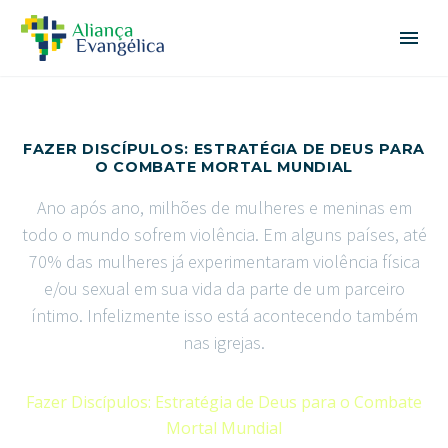
FAZER DISCÍPULOS: ESTRATÉGIA DE DEUS PARA
O COMBATE MORTAL MUNDIAL
Ano após ano, milhões de mulheres e meninas em
todo o mundo sofrem violência. Em alguns países, até
70% das mulheres já experimentaram violência física
e/ou sexual em sua vida da parte de um parceiro
íntimo. Infelizmente isso está acontecendo também
nas igrejas.
Home
Notícias
Fazer Discípulos: Estratégia de Deus para o Combate
Mortal Mundial