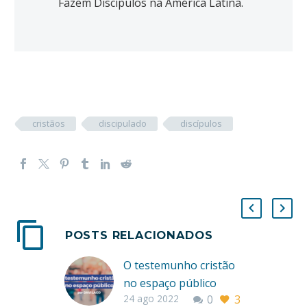
Fazem Discípulos na América Latina.
cristãos
discipulado
discípulos
POSTS RELACIONADOS
O testemunho cristão
no espaço público
24 ago 2022
0
3
Por Davi Lago “Não