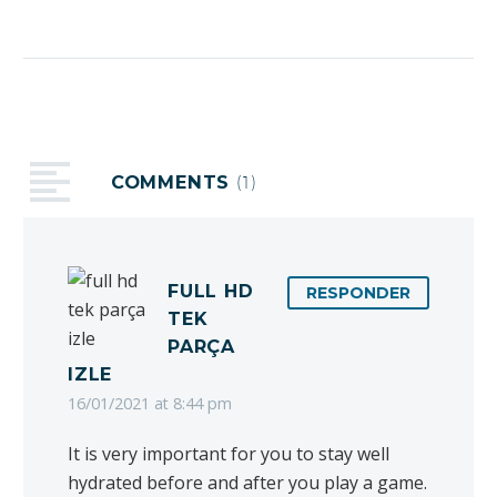
importa o que
aconteça, exerçam a
sua cidadania de
maneira digna do
evangelho de Cristo,
para que assim, quer
COMMENTS
(1)
eu vá e os veja, quer
apenas ouça a seu
respeito em…
FULL HD
RESPONDER
TEK
PARÇA
IZLE
16/01/2021 at 8:44 pm
It is very important for you to stay well
hydrated before and after you play a game.