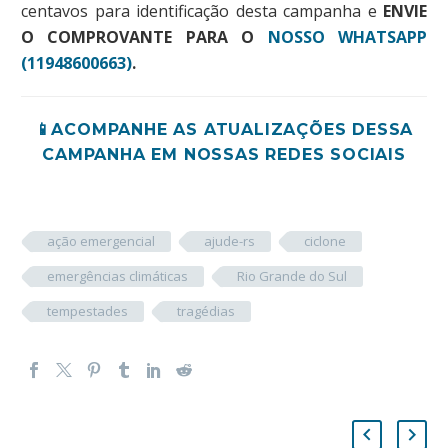
centavos para identificação desta campanha e
ENVIE
O COMPROVANTE PARA O
NOSSO WHATSAPP
(11948600663)
.
📱ACOMPANHE AS ATUALIZAÇÕES DESSA
CAMPANHA EM NOSSAS REDES SOCIAIS
ação emergencial
ajude-rs
ciclone
emergências climáticas
Rio Grande do Sul
tempestades
tragédias