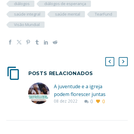
diálogos
diálogos de esperança
saúde integral
saúde mental
TearFund
Visão Mundial
POSTS RELACIONADOS
A juventude e a igreja
podem florescer juntas
08 dez 2022
0
0
Por Lissânder Dias
Mais do que uma
estação, a primavera é
um ambiente propício
ao florescimento. Para