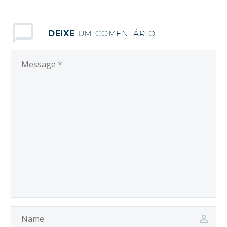
os convidados da live
n˚ 66 do “Diálogos de
DEIXE
UM COMENTÁRIO
Esperança” realizado
no último dia 29/11, a
juventude e a…