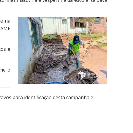
turmas matutina e vespertina da escola Itaipava
he na
a AME
tos e
rme o
tavos para identificação desta campanha e