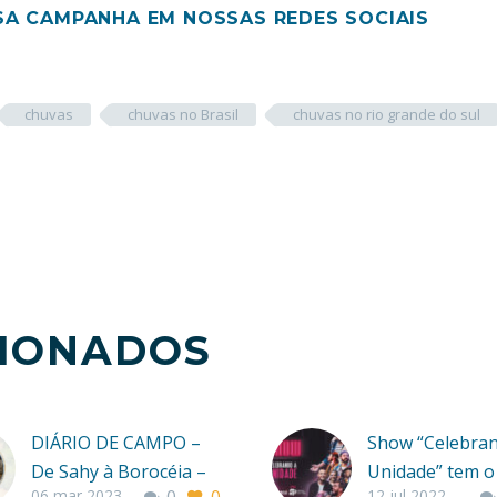
SA CAMPANHA EM NOSSAS REDES SOCIAIS
chuvas
chuvas no Brasil
chuvas no rio grande do sul
CIONADOS
DIÁRIO DE CAMPO –
Show “Celebra
De Sahy à Borocéia –
Unidade” tem o
06 mar 2023
12 jul 2022