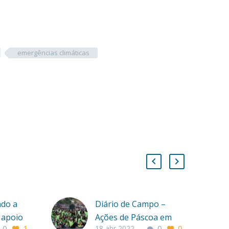
emergências climáticas
ndo a
Diário de Campo –
 apoio
Ações de Páscoa em
18 abr 2022