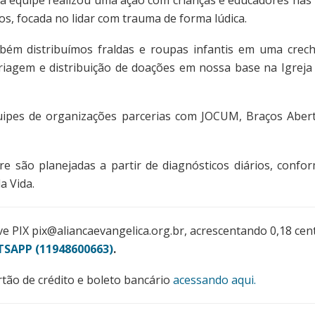
a equipe realizou uma ação com crianças e educadores nas 
s, focada no lidar com trauma de forma lúdica.
ém distribuímos fraldas e roupas infantis em uma crec
triagem e distribuição de doações em nossa base na Igrej
uipes de organizações parcerias com JOCUM, Braços Aber
 são planejadas a partir de diagnósticos diários, confo
a Vida.
ve PIX
pix@aliancaevangelica.org.br
, acrescentando 0,18 cen
SAPP (11948600663)
.
tão de crédito e boleto bancário
acessando aqui.