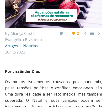



By Aliança Cristã
0
0
Evangélica Brasileira
Artigos
Notícias
20/12/2022
Por Lissânder Dias
Os muitos isolamentos causados pela pandemia,
pelas tensões políticas e conflitos emocionais são
uma dura realidade a ser reconhecida, mas também
superada. O Natal e suas canções podem ser
instrumentos divinos e artísticos para a promoção de