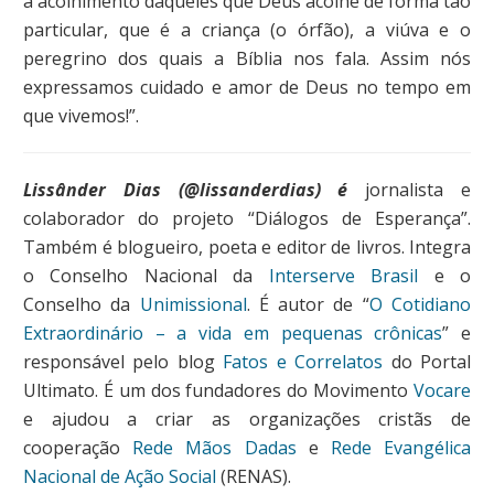
a acolhimento daqueles que Deus acolhe de forma tão
particular, que é a criança (o órfão), a viúva e o
peregrino dos quais a Bíblia nos fala. Assim nós
expressamos cuidado e amor de Deus no tempo em
que vivemos!”.
Lissânder Dias (@lissanderdias) é
jornalista e
colaborador do projeto “Diálogos de Esperança”.
Também é blogueiro, poeta e editor de livros. Integra
o Conselho Nacional da
Interserve Brasil
e o
Conselho da
Unimissional
. É autor de “
O Cotidiano
Extraordinário – a vida em pequenas crônicas
” e
responsável pelo blog
Fatos e Correlatos
do Portal
Ultimato. É um dos fundadores do Movimento
Vocare
e ajudou a criar as organizações cristãs de
cooperação
Rede Mãos Dadas
e
Rede Evangélica
Nacional de Ação Social
(RENAS).