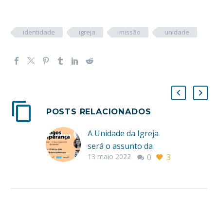
identidade
igreja
missão
unidade
POSTS RELACIONADOS
A Unidade da Igreja
será o assunto da
13 maio 2022
0
3
próxima live dos
Diálogos de Esperança
A série de lives
Diálogos de Esperança
da próxima terça-feira,