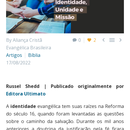



By Aliança Cristã
0
2
Evangélica Brasileira
Artigos
Bíblia
17/08/2022
Russel Shedd | Publicado originalmente por
Editora Ultimato
A
identidade
evangélica tem suas raízes na Reforma
do século 16, quando foram levantadas as questões
sobre o caminho da salvação. Durante os mil anos
anteriores a doutrina da justificação pela fé ficara