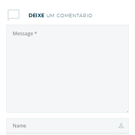
17 de maio, falará
sobre unidade como
DEIXE
UM COMENTÁRIO
um aspecto
fundamental na
missão e testemunho
da igreja ao mundo.
Somando-se aos
esforços de diversas
organizações cristãs
junto…