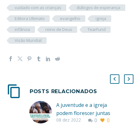
cuidado com as crianças
diálogos de esperança
Editora Ultimato
evangelho
igreja
infância
reino de Deus
TearFund
Visão Mundial
POSTS RELACIONADOS
A juventude e a igreja
podem florescer juntas
08 dez 2022
0
0
Por Lissânder Dias
Mais do que uma
estação, a primavera é