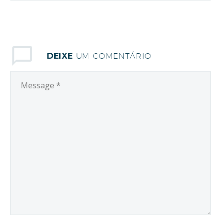
um ambiente propício
ao florescimento. Para
os convidados da live
n˚ 66 do “Diálogos de
DEIXE
UM COMENTÁRIO
Esperança” realizado
no último dia 29/11, a
juventude e a…