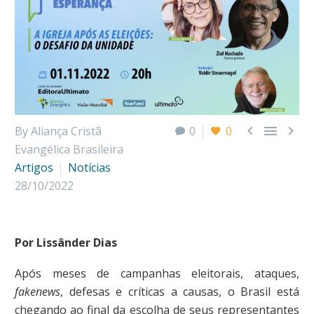



By Aliança Cristã
0
0
Evangélica Brasileira
Artigos
Notícias
28/10/2022
Por Lissânder Dias
Após meses de campanhas eleitorais, ataques,
fakenews
, defesas e críticas a causas, o Brasil está
chegando ao final da escolha de seus representantes